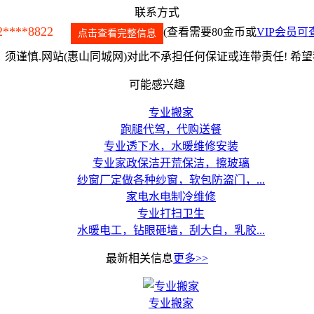
联系方式
2****8822
(查看需要80金币或
VIP会员可
点击查看完整信息
须谨慎.网站(惠山同城网)对此不承担任何保证或连带责任! 希
可能感兴趣
专业搬家
跑腿代驾，代购送餐
专业透下水，水暖维修安装
专业家政保洁开荒保洁，擦玻璃
纱窗厂定做各种纱窗，软包防盗门，...
家电水电制冷维修
专业打扫卫生
水暖电工，钻眼砸墙，刮大白，乳胶...
最新相关信息
更多>>
专业搬家