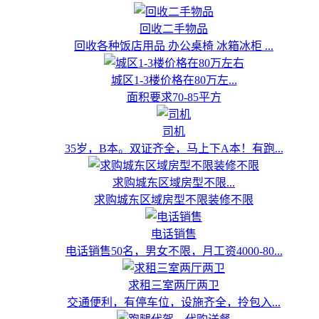
回收二手物品
回收各种饭店用品 办公桌椅 冰箱冰柜 ...
城区1-3楼价格在80万左...
面积要求70-85平方
司机
35岁，B本。双证齐全，马上下A本！有跑...
求购城东区域房型不限...
求购城东区域房型不限装修不限
电话销售
电话销售50名，男女不限，月工资4000-80...
求租三室两厅两卫
交通便利，有停车位，设施齐全，拎包入...