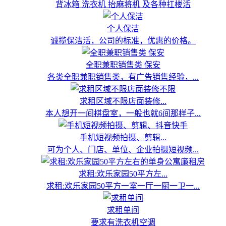
背冰箱 洗衣机 抬麻将机 及各种扛楼活
个人保洁
诚揽保洁活，公司的标准，优惠的价格。
全职兼职销售类 保安
各类全职兼职销售类，有广告销售经验，...
求租区域不限店面装修...
本人想开一间棋盘室，一般也就6间那样子...
手机短视频拍摄、剪辑...
可为个人、门店、单位、企业拍摄短视频...
求租:欢乐家园50平方左...
求租:欢乐家园50平方一室一厅一厨一卫一...
求租单间
要求有洗衣机空调